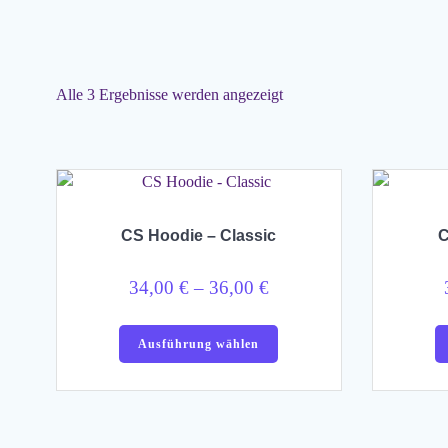
Alle 3 Ergebnisse werden angezeigt
CS Hoodie – Classic
C
Preisspanne:
34,00
€
–
36,00
€
34,00 €
Dieses
bis
Ausführung wählen
Produkt
36,00 €
weist
mehrere
Varianten