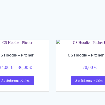
S Hoodie – Pitcher
CS Hoodie – Pitcher 
Preisspanne:
34,00
€
–
36,00
€
70,00
€
34,00 €
Dieses
bis
Ausführung wählen
Ausführung wählen
Produkt
36,00 €
weist
mehrere
Varianten