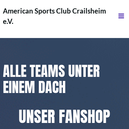
Zum
American Sports Club Crailsheim
Inhalt
springen
e.V.
ALLE TEAMS UNTER
EINEM DACH
UNSER FANSHOP